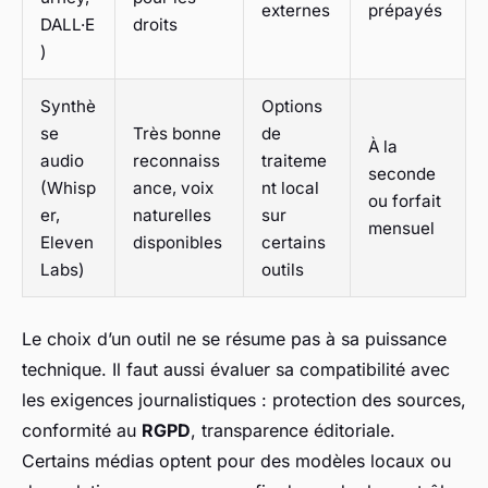
externes
prépayés
DALL·E
droits
)
Synthè
Options
se
Très bonne
de
À la
audio
reconnaiss
traiteme
seconde
(Whisp
ance, voix
nt local
ou forfait
er,
naturelles
sur
mensuel
Eleven
disponibles
certains
Labs)
outils
Le choix d’un outil ne se résume pas à sa puissance
technique. Il faut aussi évaluer sa compatibilité avec
les exigences journalistiques : protection des sources,
conformité au
RGPD
, transparence éditoriale.
Certains médias optent pour des modèles locaux ou