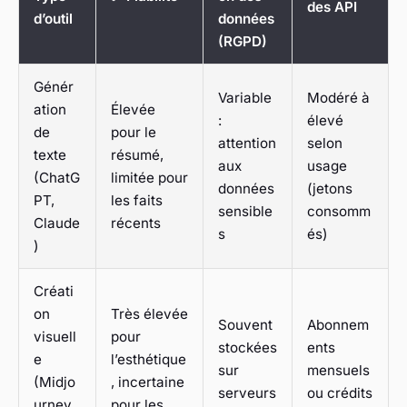
des API
d’outil
données
(RGPD)
Génér
Variable
Modéré à
ation
Élevée
:
élevé
de
pour le
attention
selon
texte
résumé,
aux
usage
(ChatG
limitée pour
données
(jetons
PT,
les faits
sensible
consomm
Claude
récents
s
és)
)
Créati
on
Très élevée
Souvent
Abonnem
visuell
pour
stockées
ents
e
l’esthétique
sur
mensuels
(Midjo
, incertaine
serveurs
ou crédits
urney,
pour les