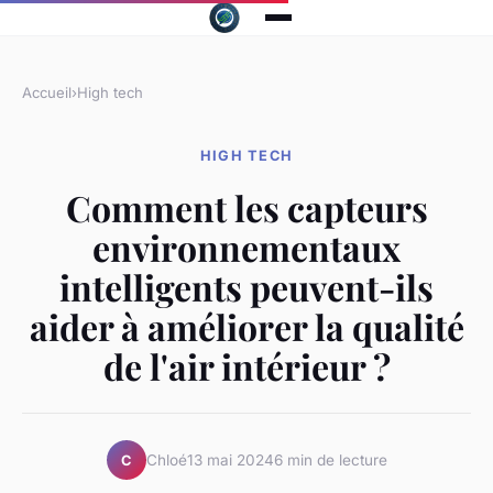
Accueil
›
High tech
HIGH TECH
Comment les capteurs
environnementaux
intelligents peuvent-ils
aider à améliorer la qualité
de l'air intérieur ?
Chloé
13 mai 2024
6 min de lecture
C